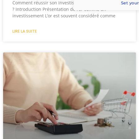
Comment réussir son investissement dans l’or en 2026
Set your
? Introduction Présentation de l’or comme un
investissement L’or est souvent considéré comme
LIRE LA SUITE