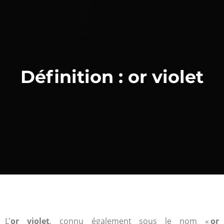
Définition : or violet
L’
or violet
, connu également sous le nom «
or