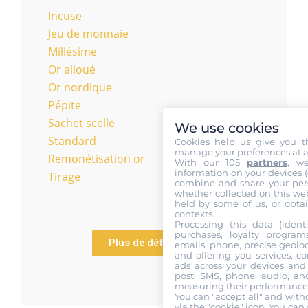
Incuse
Jeu de monnaie
Millésime
Or alloué
Or nordique
Pépite
Sachet scelle
We use cookies
Standard
Cookies help us give you t
manage your preferences at a
Remonétisation or
With our 105
partners
, w
information on your devices (co
Tirage
combine and share your pers
whether collected on this web
held by some of us, or obtai
contexts.
Processing this data (identi
purchases, loyalty program
Plus de définitions
emails, phone, precise geoloc
and offering you services, c
ads across your devices and 
post, SMS, phone, audio, and
measuring their performance,
You can "accept all" and with
via the "cookie" icon
. You can 