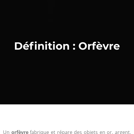
Définition : Orfèvre
Un
orfèvre
fabrique et répare des objets en or, argent,