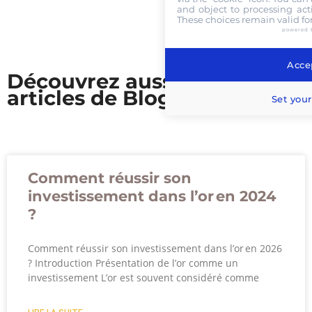
and object to processing acti
These choices remain valid fo
powered 
Accep
Découvrez aussi nos
articles de Blog
Set your
Comment réussir son
investissement dans l’or en 2024
?
Comment réussir son investissement dans l’or en 2026
? Introduction Présentation de l’or comme un
investissement L’or est souvent considéré comme