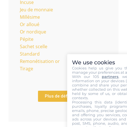
Incuse
Jeu de monnaie
Millésime
Or alloué
Or nordique
Pépite
Sachet scelle
Standard
Remonétisation or
We use cookies
Tirage
Cookies help us give you t
manage your preferences at a
With our 105
partners
, w
information on your devices (co
combine and share your pers
whether collected on this web
held by some of us, or obtai
Plus de définitions
contexts.
Processing this data (identi
purchases, loyalty program
emails, phone, precise geoloc
and offering you services, c
ads across your devices and 
post, SMS, phone, audio, and