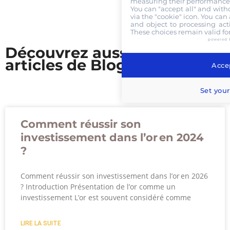
measuring their performance,
You can "accept all" and with
via the "cookie" icon
. You can 
and object to processing acti
These choices remain valid fo
powered 
Découvrez aussi nos
articles de Blog
Accep
Set your
Comment réussir son
investissement dans l’or en 2024
?
Comment réussir son investissement dans l’or en 2026
? Introduction Présentation de l’or comme un
investissement L’or est souvent considéré comme
LIRE LA SUITE