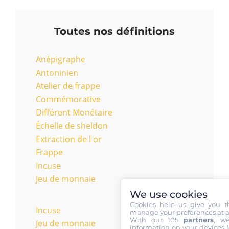
Toutes nos définitions
Anépigraphe
Antoninien
Atelier de frappe
Commémorative
Différent Monétaire
Échelle de sheldon
Extraction de l or
Frappe
Incuse
Jeu de monnaie
We use cookies
Cookies help us give you t
Incuse
manage your preferences at a
With our 105
partners
, w
Jeu de monnaie
information on your devices (co