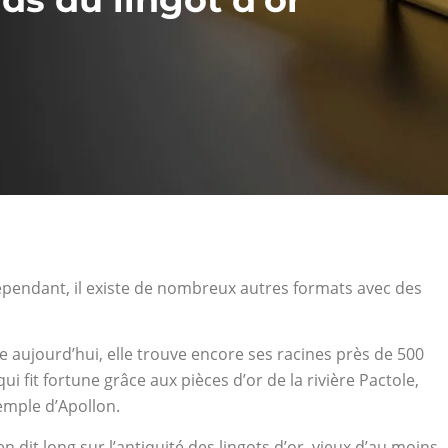
Cependant, il existe de nombreux autres formats avec des
sée aujourd’hui, elle trouve encore ses racines près de 500
ui fit fortune grâce aux pièces d’or de la rivière Pactole,
emple d’Apollon.
 dit long sur l’antiquité des lingots d’or, vieux d’au moins