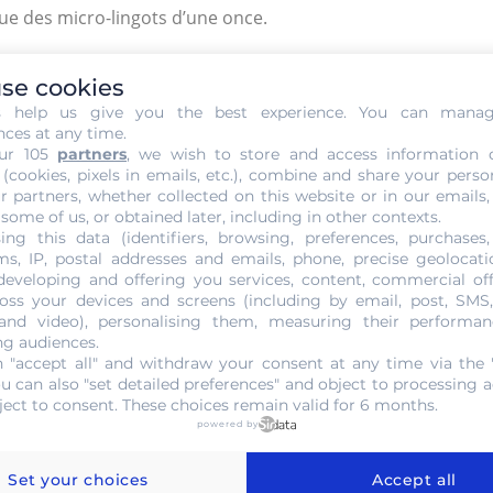
que des micro-lingots d’une once.
ne valeur refuge reconnue, les tailles de 100 à 500 grammes
se cookies
at de mini-lingots est considéré comme un investissement
s help us give you the best experience. You can mana
riétaires de l’inflation.
nces at any time.
ur 105
partners
, we wish to store and access information 
plus abordable que celui des lingots, le coût de la frappe,
 (cookies, pixels in emails, etc.), combine and share your perso
r ces produits. Par conséquent, le prix d’un lingot ou
r partners, whether collected on this website or in our emails,
 some of us, or obtained later, including in other contexts.
et de sa pureté.
ing this data (identifiers, browsing, preferences, purchases,
s, IP, postal addresses and emails, phone, precise geolocatio
ini-lingots
developing and offering you services, content, commercial of
oss your devices and screens (including by email, post, SMS
i-lingot représentent un seul bloc d’or affiné qui suit
 and video), personalising them, measuring their performan
ng audiences.
 "accept all" and withdraw your consent at any time via the 
ou can also "set detailed preferences" and object to processing ac
ject to consent. These choices remain valid for 6 months.
powered by
Set your choices
Accept all