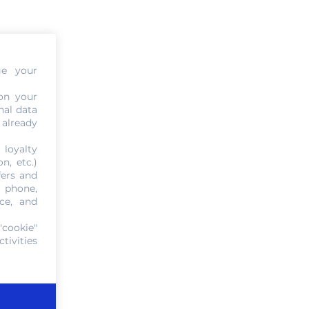
ge your
on your
nal data
 already
 loyalty
n, etc.)
fers and
, phone,
ce, and
"cookie"
tivities