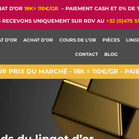
AT D’OR
18K= 110€/GR
– PAIEMENT CASH ET 0% DE T
 RECEVONS UNIQUEMENT SUR RDV AU
+32 (0)475 5
T D’OR
ACHAT D’OR
COURS DE L’OR
PIÈCES
LING
CONTACT
BLOG
 PRIX DU MARCHÉ - 18K = 110€/GR - PA
ds du lingot d’or