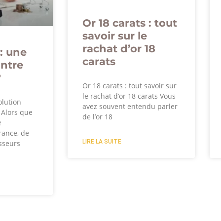
Or 18 carats : tout
savoir sur le
rachat d’or 18
: une
carats
ontre
?
Or 18 carats : tout savoir sur
le rachat d’or 18 carats Vous
olution
avez souvent entendu parler
? Alors que
de l’or 18
e
rance, de
LIRE LA SUITE
sseurs