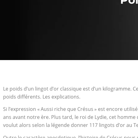
Le poids d’un lingot d’or classique est d’un kilogramme. 
poids différents. Les explications.
Si l’expression « Aussi riche que Crésus » est encore utili
ans avant notre ère. Plus tard, le roi de Lydie, cet homme q
voulut alors selon la légende donner 117 lingots d’or au T
Outre le caractère anecdotique, l’histoire de Crésus nous en