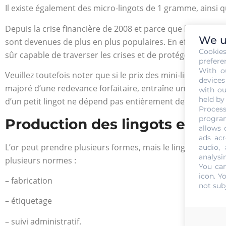
Il existe également des micro-lingots de 1 gramme, ainsi 
Depuis la crise financière de 2008 et parce que l’or est u
We u
sont devenues de plus en plus populaires. En effet, l’ach
Cookie
sûr capable de traverser les crises et de protéger leurs prop
prefere
With o
Veuillez toutefois noter que si le prix des mini-lingots est 
devices
majoré d’une redevance forfaitaire, entraîne une prime pou
with ou
held by
d’un petit lingot ne dépend pas entièrement de son poids 
Process
program
Production des lingots et de m
allows 
ads acr
L’or peut prendre plusieurs formes, mais le lingot et le min
audio,
analysi
plusieurs normes :
You can
icon
. Y
– fabrication
not sub
– étiquetage
– suivi administratif.