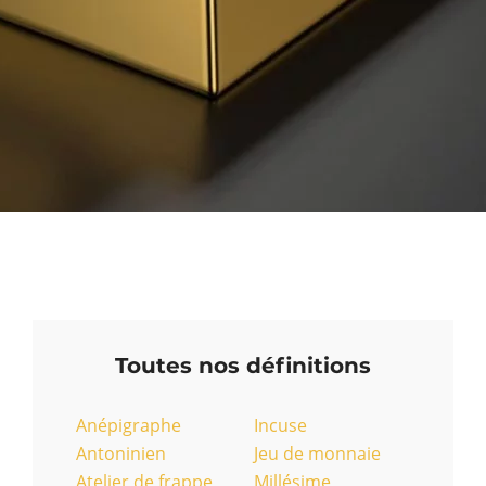
Toutes nos définitions
Anépigraphe
Incuse
Antoninien
Jeu de monnaie
Atelier de frappe
Millésime