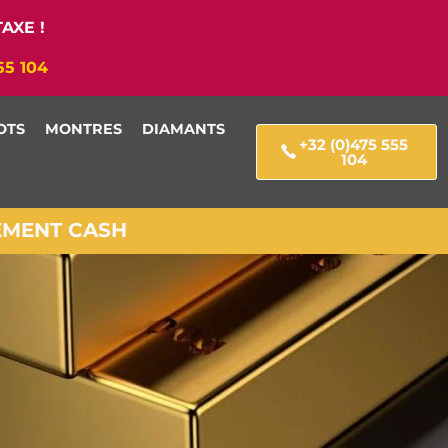
AXE !
55 104
OTS
MONTRES
DIAMANTS
+32 (0)475 555
104
IEMENT CASH