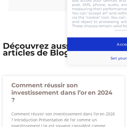
ads across your devices and 
post, SMS, phone, audio, and
measuring their performance,
You can "accept all" and with
via the "cookie" icon
. You can 
and object to processing acti
These choices remain valid fo
powered 
Découvrez aussi nos
Accep
articles de Blog
Set your
Comment réussir son
investissement dans l’or en 2024
?
Comment réussir son investissement dans l’or en 2026
? Introduction Présentation de l’or comme un
investissement L’or est souvent considéré comme