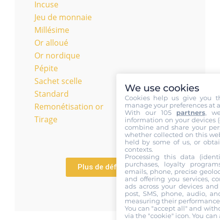
Incuse
Jeu de monnaie
Millésime
Or alloué
Or nordique
Pépite
Sachet scelle
We use cookies
Standard
Cookies help us give you t
manage your preferences at a
Remonétisation or
With our 105
partners
, w
Tirage
information on your devices (co
combine and share your pers
whether collected on this web
held by some of us, or obtai
contexts.
Processing this data (identi
purchases, loyalty program
Plus de définitions
emails, phone, precise geoloc
and offering you services, c
ads across your devices and 
post, SMS, phone, audio, and
measuring their performance,
You can "accept all" and with
via the "cookie" icon
. You can 