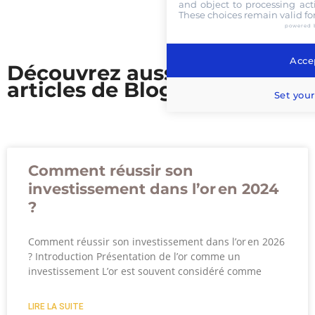
and object to processing acti
These choices remain valid fo
powered 
Accep
Découvrez aussi nos
articles de Blog
Set your
Comment réussir son
investissement dans l’or en 2024
?
Comment réussir son investissement dans l’or en 2026
? Introduction Présentation de l’or comme un
investissement L’or est souvent considéré comme
LIRE LA SUITE