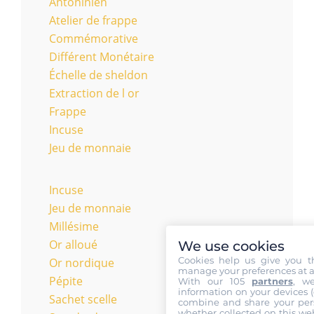
Antoninien
Atelier de frappe
Commémorative
Différent Monétaire
Échelle de sheldon
Extraction de l or
Frappe
Incuse
Jeu de monnaie
Incuse
Jeu de monnaie
Millésime
Or alloué
We use cookies
Cookies help us give you t
Or nordique
manage your preferences at a
Pépite
With our 105
partners
, w
information on your devices (co
Sachet scelle
combine and share your pers
whether collected on this web