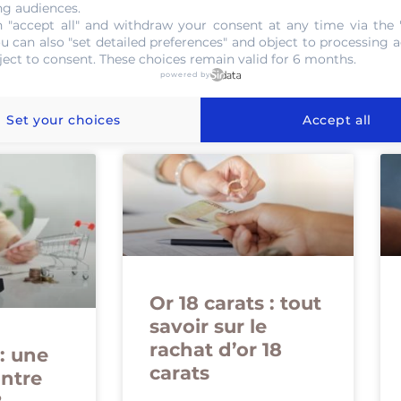
ng audiences.
 "accept all" and withdraw your consent at any time via the 
ou can also "set detailed preferences" and object to processing ac
ject to consent. These choices remain valid for 6 months.
 de Blog
powered by
Set your choices
Accept all
Or 18 carats : tout
savoir sur le
rachat d’or 18
: une
carats
ontre