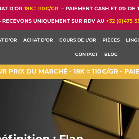
AT D’OR
18K= 110€/GR
– PAIEMENT CASH ET 0% DE T
 RECEVONS UNIQUEMENT SUR RDV AU
+32 (0)475 5
T D’OR
ACHAT D’OR
COURS DE L’OR
PIÈCES
LING
CONTACT
BLOG
 PRIX DU MARCHÉ - 18K = 110€/GR - PA
éfinition : Flan