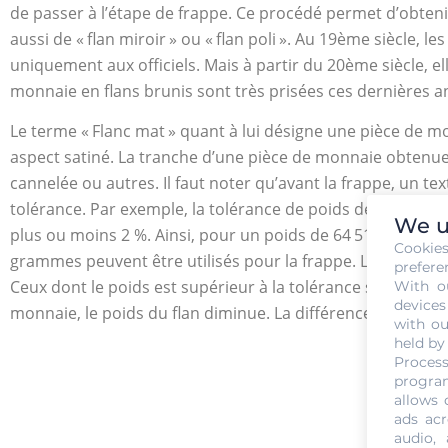
de passer à l’étape de frappe. Ce procédé permet d’obteni
aussi de « flan miroir » ou « flan poli ». Au 19ème siècle, 
uniquement aux officiels. Mais à partir du 20ème siècle, e
monnaie en flans brunis sont très prisées ces dernières a
Le terme « Flanc mat » quant à lui désigne une pièce de mo
aspect satiné. La tranche d’une pièce de monnaie obtenue à
cannelée ou autres. Il faut noter qu’avant la frappe, un text
tolérance. Par exemple, la tolérance de poids des pièces 
We u
plus ou moins 2 %. Ainsi, pour un poids de 64 516 grammes,
Cookie
grammes peuvent être utilisés pour la frappe. Les flancs a
prefere
Ceux dont le poids est supérieur à la tolérance seront aus
With o
devices
monnaie, le poids du flan diminue. La différence entre le po
with ou
held by
Process
program
allows 
ads acr
audio,