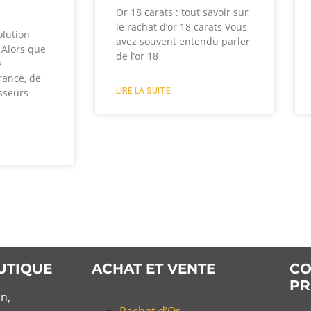
?
Or 18 carats : tout savoir sur
le rachat d’or 18 carats Vous
olution
avez souvent entendu parler
? Alors que
de l’or 18
e
rance, de
LIRE LA SUITE
sseurs
UTIQUE
ACHAT ET VENTE
CO
PR
n,