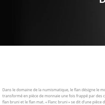
Dans le domaine de la numismatique, le flan désigne le mor
transformé en pièce de monnaie une fois frappé par des co
flan bruni et le flan mat. « Flanc bruni » se dit d’une pièce