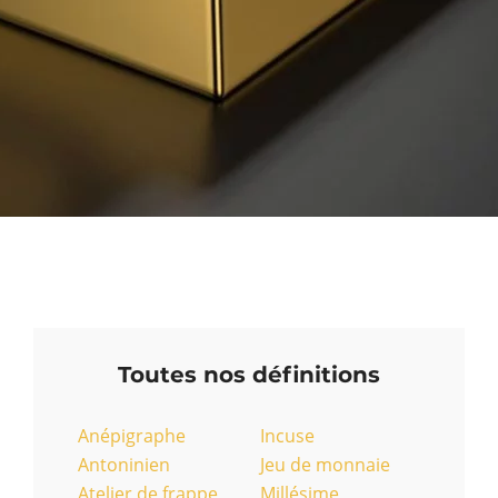
Toutes nos définitions
Anépigraphe
Incuse
Antoninien
Jeu de monnaie
Atelier de frappe
Millésime