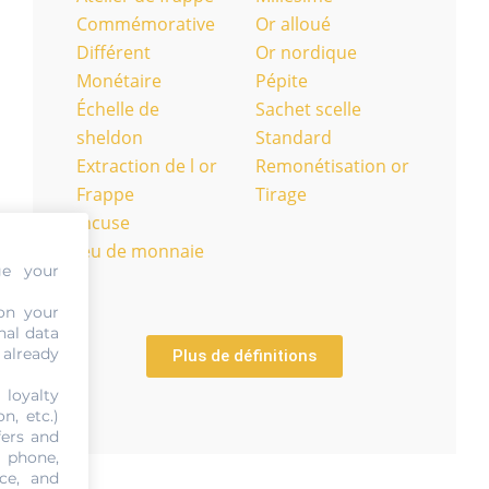
Commémorative
Or alloué
Différent
Or nordique
Monétaire
Pépite
Échelle de
Sachet scelle
sheldon
Standard
Extraction de l or
Remonétisation or
Frappe
Tirage
Incuse
Jeu de monnaie
ge your
on your
nal data
 already
Plus de définitions
 loyalty
n, etc.)
fers and
, phone,
ce, and