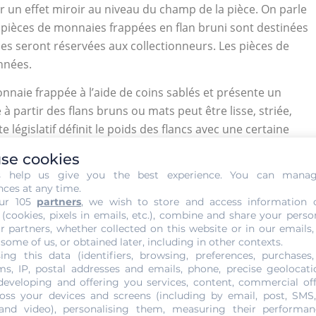
r un effet miroir au niveau du champ de la pièce. On parle
les pièces de monnaies frappées en flan bruni sont destinées
lles seront réservées aux collectionneurs. Les pièces de
nnées.
nnaie frappée à l’aide de coins sablés et présente un
 partir des flans bruns ou mats peut être lisse, striée,
e législatif définit le poids des flancs avec une certaine
de 20 francs en or frappées en France jusqu’en 1914 est de
se cookies
 seuls les flancs dont le poids varie de 64 387 à 64 645
s help us give you the best experience. You can mana
yant un poids inférieur à la tolérance seront refondus.
nces at any time.
si limés ou refondus. Pendant la circulation d’une pièce de
ur 105
partners
, we wish to store and access information 
 (cookies, pixels in emails, etc.), combine and share your perso
ids réel et le poids théorique est appelée « frai ».
r partners, whether collected on this website or in our emails,
 some of us, or obtained later, including in other contexts.
ing this data (identifiers, browsing, preferences, purchases,
s, IP, postal addresses and emails, phone, precise geolocatio
developing and offering you services, content, commercial of
oss your devices and screens (including by email, post, SMS
 and video), personalising them, measuring their performan