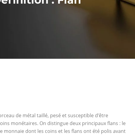
ceau de métal taillé, pesé et susceptible d’être
ins monétaires. On distingue deux principaux flans : le
 de monnaie dont les coins et les flans ont été polis avant