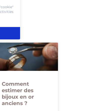
"cookie"
tivities
Comment
estimer des
bijoux en or
anciens ?