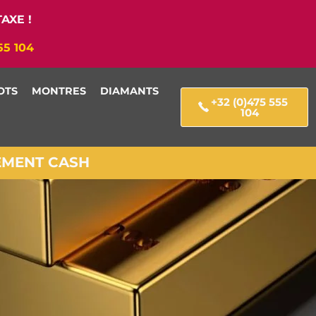
AXE !
55 104
OTS
MONTRES
DIAMANTS
+32 (0)475 555
104
IEMENT CASH