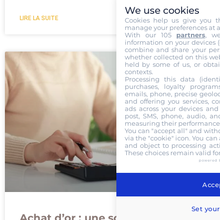
We use cookies
LIRE LA SUITE
Cookies help us give you t
manage your preferences at a
With our 105
partners
, w
information on your devices (co
combine and share your pers
whether collected on this web
held by some of us, or obtai
contexts.
Processing this data (identi
purchases, loyalty program
emails, phone, precise geoloc
and offering you services, c
ads across your devices and 
post, SMS, phone, audio, and
measuring their performance,
You can "accept all" and with
via the "cookie" icon
. You can 
and object to processing acti
These choices remain valid fo
powered 
Accep
Set your
Achat d’or : une solution contre